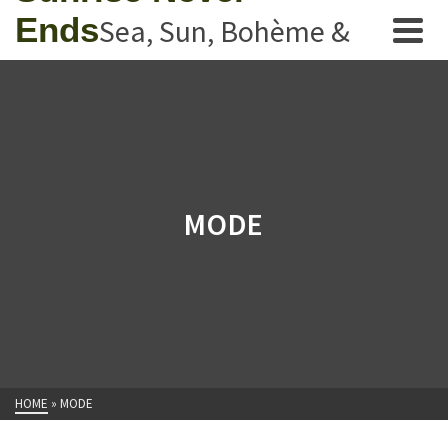
Ends
Sea, Sun, Bohème &
Rock n'Roll
MODE
HOME
»
MODE